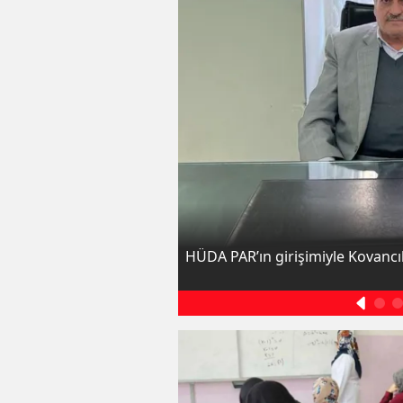
HÜDA PAR’ın girişimiyle Kovancıl