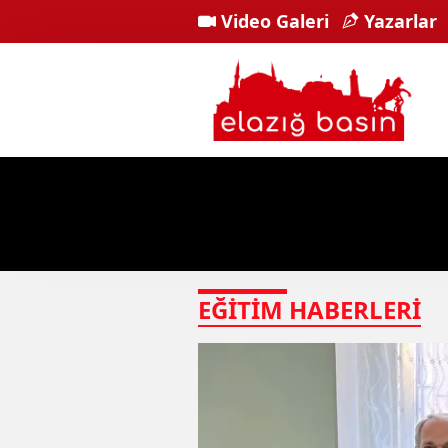
Video Galeri
Yazarlar
EĞİTİM
HABERLERI