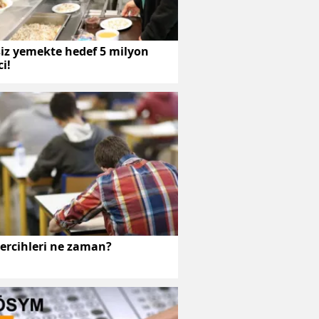
siz yemekte hedef 5 milyon
i!
ercihleri ne zaman?