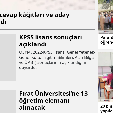
 cevap kâğıtları ve aday
ldı
KPSS lisans sonuçları
Palu`d
öğrenc
açıklandı
okull
ÖSYM, 2022-KPSS lisans (Genel Yetenek-
Genel Kültür, Eğitim Bilimleri, Alan Bilgisi
ve ÖABT) sonuçlarının açıklandığını
duyurdu.
Fırat Üniversitesi’ne 13
öğretim elemanı
alınacak
20 bi
yapıl