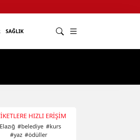
R
SAĞLIK
IKETLERE HIZLI ERIŞIM
Elazığ
#
belediye
#
kurs
#
yaz
#
ödüller