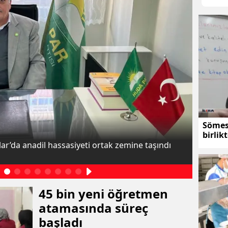
Sömest
birlik
uygul
ar’da anadil hassasiyeti ortak zemine taşındı
Eğitimci
geleceğe
45 bin yeni öğretmen
atamasında süreç
başladı