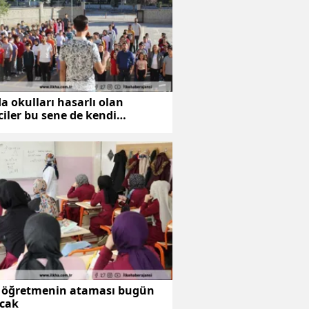
a okulları hasarlı olan
iler bu sene de kendi
arında eğitime başlayamadı
n öğretmenin ataması bugün
acak