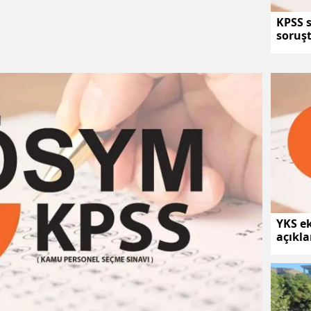
KPSS 
soruşt
YKS ek
açıkla