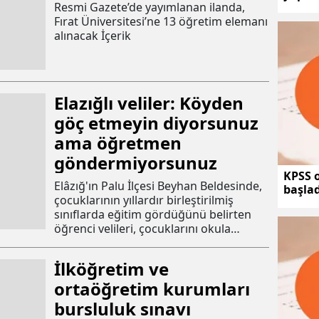
Resmi Gazete’de yayımlanan ilanda,
Fırat Üniversitesi’ne 13 öğretim elemanı
alınacak İçerik
Elazığlı veliler: Köyden
göç etmeyin diyorsunuz
ama öğretmen
göndermiyorsunuz
KPSS 
Elâzığ'ın Palu İlçesi Beyhan Beldesinde,
başlad
çocuklarının yıllardır birleştirilmiş
sınıflarda eğitim gördüğünü belirten
öğrenci velileri, çocuklarını okula
göndermeme kararı aldı.
İlköğretim ve
ortaöğretim kurumları
bursluluk sınavı