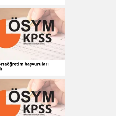
ortaöğretim başvuruları
ı