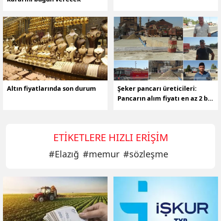
Altın fiyatlarında son durum
Şeker pancarı üreticileri:
Pancarın alım fiyatı en az 2 bin
TL olmalı
ETIKETLERE HIZLI ERIŞIM
#
Elazığ
#
memur
#
sözleşme