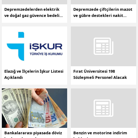
Depremzedelerden elektrik
Depremzede çiftçilerin mazot
ve doğal gaz güvence bedeli
ve gübre destekleri nakit
alınmayacak
ödenecek
Elazığ ve İlçelerin İşkur Listesi
Fırat Üniversitesi 198
Açıklandı
Sözleşmeli Personel Alacak
Bankalararası piyasada döviz
Benzin ve motorine indirim