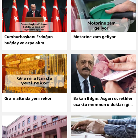
Cumhurbaşkanı Erdoğan
Motorine zam geliyor
buğday ve arpa alım
fiyatlarını açıkladı
Gram altında yeni rekor
Bakan Bilgin: Asgari ücretliler
ocakta memnun oldukları gibi
temmuzda da memnun
olacaklar