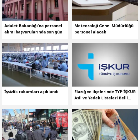
Adalet Bakanlığı'na personel
Meteoroloji Genel Müdürlüğü
alımı başvurularında son gün
personel alacak
İşsizlik rakamları açıklandı
Elazığ ve ilçelerinde TYP-İŞKUR
Asil ve Yedek Listeleri Belli
Oldu