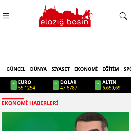
GÜNCEL
DÜNYA
SİYASET
EKONOMİ
EĞİTİM
SP
EURO
DOLAR
ALTIN
55,1254
47,6787
6.659,69
EKONOMİ
HABERLERI