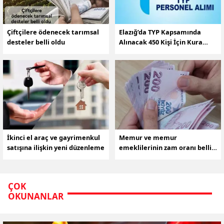
Çiftçilere ödenecek tarımsal
Elazığ’da TYP Kapsamında
desteler belli oldu
Alınacak 450 Kişi İçin Kura
Çekimi Yapılacak
İkinci el araç ve gayrimenkul
Memur ve memur
satışına ilişkin yeni düzenleme
emeklilerinin zam oranı belli
oldu
ÇOK
OKUNANLAR