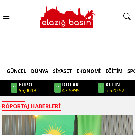
GÜNCEL
DÜNYA
SİYASET
EKONOMİ
EĞİTİM
SP
EURO
DOLAR
ALTIN
55,0618
47,5895
6.520,52
RÖPORTAJ
HABERLERI