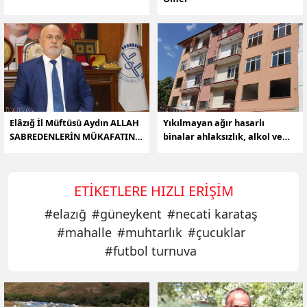
Elâzığ İl Müftüsü Aydın ALLAH
Yıkılmayan ağır hasarlı
SABREDENLERİN MÜKAFATINI
binalar ahlaksızlık, alkol ve
TASTAMAM VERENDİR
uyuşturucu yuvasına döndü
ETIKETLERE HIZLI ERIŞIM
#
elazığ
#
güneykent
#
necati karataş
#
mahalle
#
muhtarlık
#
çucuklar
#
futbol turnuva