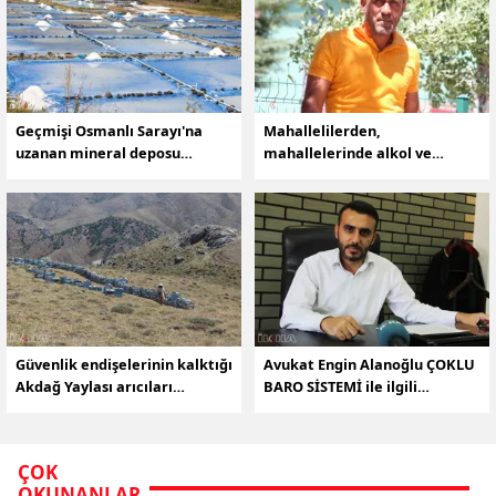
Geçmişi Osmanlı Sarayı'na
Mahallelilerden,
uzanan mineral deposu
mahallelerinde alkol ve
KAYNAK TUZU
uyuşturucu içilmesine tepki
Güvenlik endişelerinin kalktığı
Avukat Engin Alanoğlu ÇOKLU
Akdağ Yaylası arıcıları
BARO SİSTEMİ ile ilgili
cezbediyor
değerlendirmelerde bulundu
ÇOK
OKUNANLAR