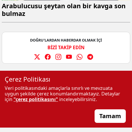
Arabulucusu şeytan olan bir kavga son
bulmaz
DOĞRU'LARDAN HABERDAR OLMAK İÇİ
BİZİ TAKİP EDİN
Çerez Politikası
Veri politikasındaki amaçlarla sınırlı ve mevzuata
uygun şekilde çerez konumlandırmaktayız. Detaylar
için
"çerez politikasını"
inceleyebilirsiniz.
REHBER TV
Sitemizde
İletişim
Tamam
Yayınlanan
İLKHA
Künye
Haberlerin Telif
İNZAR DERGISI
hakları gazete ve
E-Gazete
haber