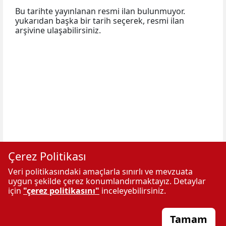
Bu tarihte yayınlanan resmi ilan bulunmuyor.
yukarıdan başka bir tarih seçerek, resmi ilan
arşivine ulaşabilirsiniz.
Çerez Politikası
Veri politikasındaki amaçlarla sınırlı ve mevzuata
uygun şekilde çerez konumlandırmaktayız. Detaylar
için
"çerez politikasını"
inceleyebilirsiniz.
REHBER TV
Sitemizde
İletişim
Tamam
Yayınlanan
İLKHA