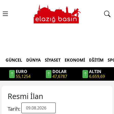
GÜNCEL
DÜNYA
SİYASET
EKONOMİ
EĞİTİM
SP
EURO
DOLAR
ALTIN
55,1254
47,6787
6.659,69
Resmi İlan
Tarih: