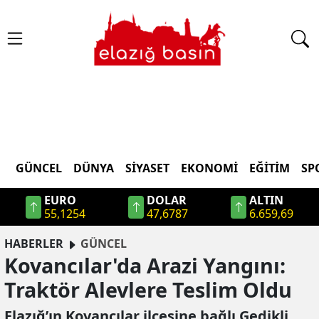
GÜNCEL
DÜNYA
SİYASET
EKONOMİ
EĞİTİM
SP
EURO
DOLAR
ALTIN
55,1254
47,6787
6.659,69
HABERLER
GÜNCEL
Kovancılar'da Arazi Yangını:
Traktör Alevlere Teslim Oldu
Elazığ’ın Kovancılar ilçesine bağlı Gedikli