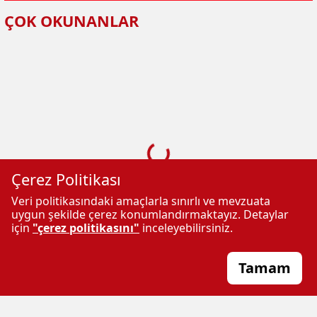
ÇOK OKUNANLAR
Çerez Politikası
Veri politikasındaki amaçlarla sınırlı ve mevzuata
uygun şekilde çerez konumlandırmaktayız. Detaylar
için
"çerez politikasını"
inceleyebilirsiniz.
REHBER TV
Sitemizde
İletişim
Tamam
Yayınlanan
İLKHA
Künye
Haberlerin Telif
İNZAR DERGISI
hakları gazete ve
E-Gazete
haber
NISANUR DERGISI
RSS
kaynaklarına aittir