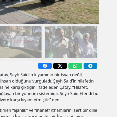
tay, Şeyh Said’in kıyamının bir isyan değil,
 ihsan olduğunu vurguladı. Şeyh Said’in hilafetin
esine karşı çıktığını ifade eden Çatay, “Hilafet,
ağlayan bir yönetim sistemidir. Şeyh Said Efendi bu
yete karşı kıyam etmiştir” dedi.
rilen “ajanlık” ve “ihanet” ithamlarını sert bir dille
oyunca İngiliz görmediği, bir İngiliz ajanını