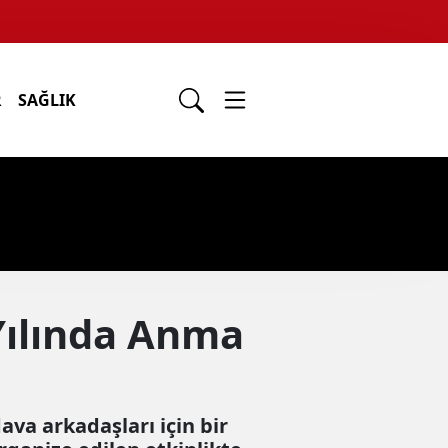
R
SAĞLIK
 Yılında Anma
va arkadaşları için bir