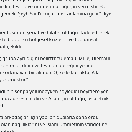
i din, tevhid ve ümmetin birliği için vermiştir. Bu
rgemek, Şeyh Said’i küçültmek anlamına gelir” diye
ntosunun şeriat ve hilafet olduğu ifade edilerek,
likte bugünkü bölgesel krizlerin ve toplumsal
at çekildi.
gruba ayrıldığını belirtti: “Ulemaul Mille, Ulemaul
 Efendi, dinin ve tevhidin gereğini yerine
korkmayan bir alimdir. O, kelle koltukta, Allah’ın
yürümüştür.”
di'nin sehpa yolundayken söylediği beyitlere yer
n mücadelesinin din ve Allah için olduğu, asla etnik
dı.
arkadaşları için yapılan dualarla sona erdi.
a olan bağlılıklarını ve İslam ümmetinin vahdetine
getirdi