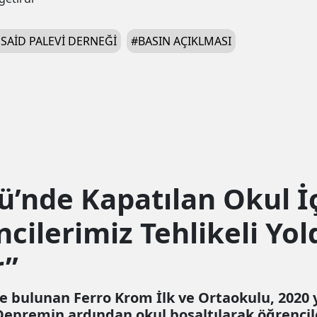
 SAID PALEVI DERNEĞI
#
BASIN AÇIKLMASI
’nde Kapatılan Okul İ
cilerimiz Tehlikeli Yol
r”
de bulunan Ferro Krom İlk ve Ortaokulu, 2020
premin ardından okul boşaltılarak öğrenciler