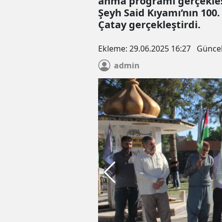
anma programı gerçekleşti
Şeyh Said Kıyamı’nın 100.
Çatay gerçekleştirdi.
Ekleme:
29.06.2025 16:27
Günce
admin
Elazığ’da Zincirleme Kaza: Tr
Römorkundan Düşen Lastik 4
Birbirine Katladı