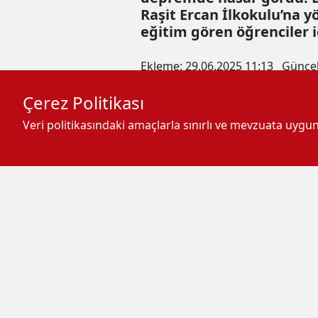
Raşit Ercan İlkokulu’na y
eğitim gören öğrenciler 
Ekleme:
29.06.2025 11:13
Günce
admin
Çerez Politikası
Veri politikasındaki amaçlarla sınırlı ve mevzuata uyg