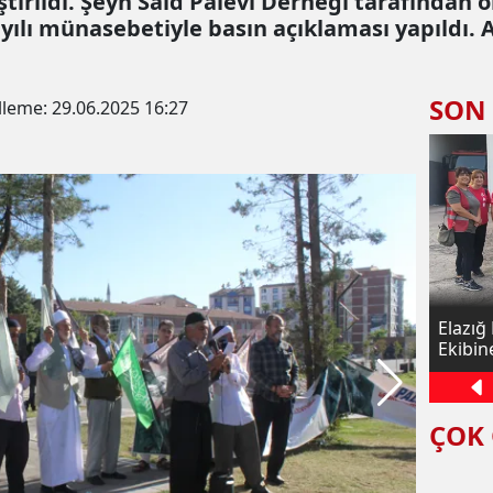
rildi. Şeyh Said Palevi Derneği tarafından or
 yılı münasebetiyle basın açıklaması yapıldı. 
SON
lleme:
29.06.2025 16:27
aktör
Palu’da Acı Olay: Murat Nehri’ne Giren
Elazığ
 Aracı
Baba Hayatını Kaybetti
Ekibin
ÇOK