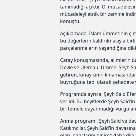
tanımadığı açıktır. O, mücadelesin
mücadeleyi etnik bir zemine indi
konuştu.
Açıklamada, İslam ümmetinin çime
bu değerlerin kaldırılmasıyla bir
parçalanmaların yaşandığına dikk
Çatay konuşmasında, alimlerin üç 
Devle ve Ulemaul Ümme. Şeyh Said
getiren, kınayıcının kınamasından 
buyruğuna tabi olarak şehadete 
Programda ayrıca, Şeyh Said Efen
verildi. Bu beyitlerde Şeyh Said’i
bir temele dayanmadığı vurgulan
Anma programı, Şeyh Said ve dava 
Katılımcılar, Şeyh Said’in davasın
olan inançlarını bir kez daha dile 