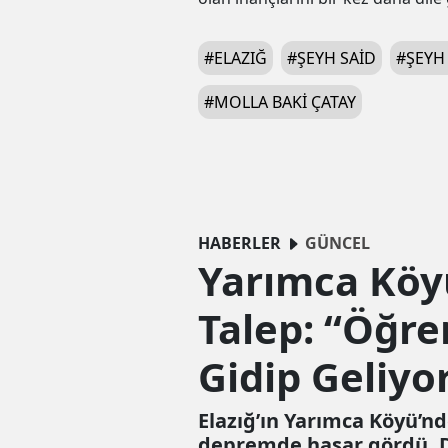
#
ELAZIĞ
#
ŞEYH SAID
#
ŞEYH
#
MOLLA BAKI ÇATAY
HABERLER
GÜNCEL
Yarımca Köyü
Talep: “Öğren
Gidip Geliyo
Elazığ’ın Yarımca Köyü’n
depremde hasar gördü. De