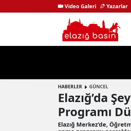
Video Galeri
Yazarlar
HABERLER
GÜNCEL
Elazığ’da Şe
Programı Dü
Elazığ Merkez’de, Öğretm