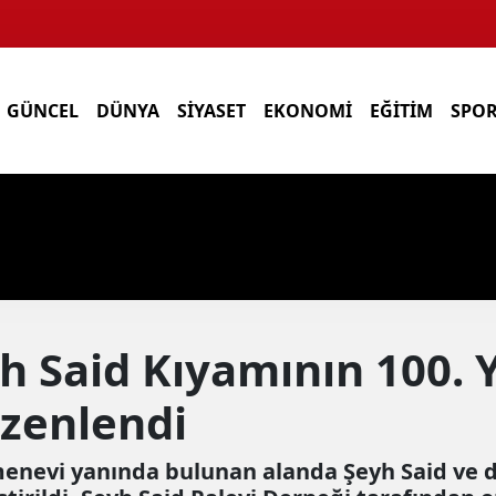
GÜNCEL
DÜNYA
SİYASET
EKONOMİ
EĞİTİM
SPO
yh Said Kıyamının 100.
zenlendi
enevi yanında bulunan alanda Şeyh Said ve da