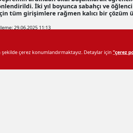
önlendirildi. İki yıl boyunca sabahçı ve öğlen
için tüm girişimlere rağmen kalıcı bir çözüm 
lleme:
29.06.2025 11:13
un şekilde çerez konumlandırmaktayız. Detaylar için
"çerez po