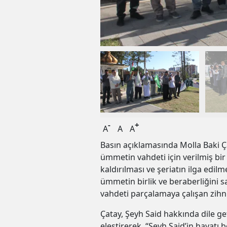
-
+
A
A
A
Basın açıklamasında Molla Baki Ça
ümmetin vahdeti için verilmiş bir
kaldırılması ve şeriatın ilga edilm
ümmetin birlik ve beraberliğini s
vahdeti parçalamaya çalışan zihni
Çatay, Şeyh Said hakkında dile geti
eleştirerek, “Şeyh Said’in hayatı b