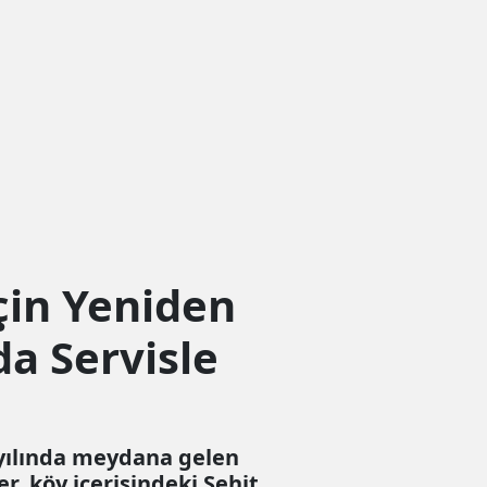
çin Yeniden
da Servisle
 yılında meydana gelen
, köy içerisindeki Şehit