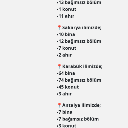
▪️13 bağımsız bölüm
▪️1 konut
▪️11 ahır
📍Sakarya ilimizde;
▪️10 bina
▪️12 bağımsız bölüm
▪️7 konut
▪️2 ahır
📍Karabük ilimizde;
▪️64 bina
▪️74 bağımsız bölüm
▪️45 konut
▪️3 ahır
📍Antalya ilimizde;
▪️7 bina
▪️7 bağımsız bölüm
▪️3 konut