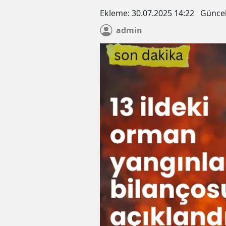
Ekleme:
30.07.2025 14:22
Günce
admin
Elazığ’da Zincirleme Kaza: Tr
Römorkundan Düşen Lastik 4
Birbirine Katladı