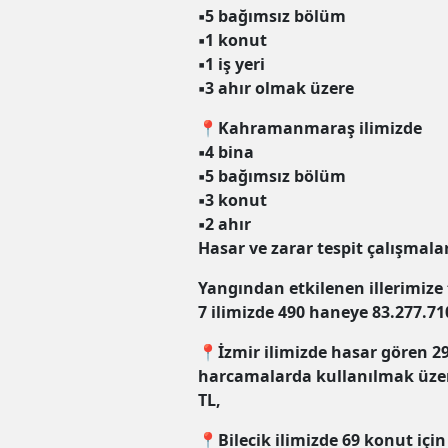
▪️5 bağımsız bölüm
▪️1 konut
▪️1 iş yeri
▪️3 ahır olmak üzere
📍Kahramanmaraş ilimizde
▪️4 bina
▪️5 bağımsız bölüm
▪️3 konut
▪️2 ahır
Hasar ve zarar tespit çalışmalar
Yangından etkilenen illerimize
7 ilimizde 490 haneye 83.277.71
📍İzmir ilimizde hasar gören 29
harcamalarda kullanılmak üzer
TL,
📍Bilecik ilimizde 69 konut içi