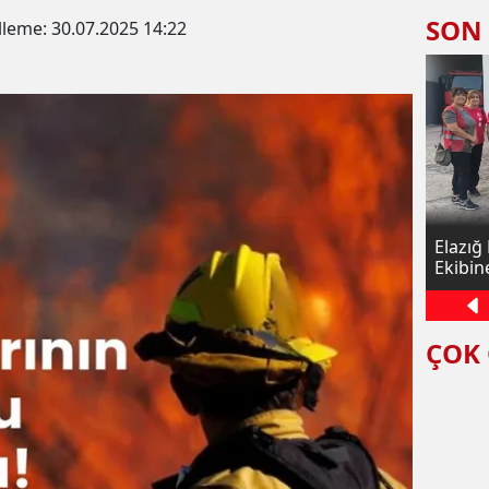
SON
lleme:
30.07.2025 14:22
aktör
Palu’da Acı Olay: Murat Nehri’ne Giren
Elazığ
 Aracı
Baba Hayatını Kaybetti
Ekibin
ÇOK