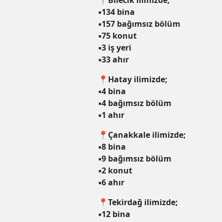
📍Bilecik ilimizde;
▪️134 bina
▪️157 bağımsız bölüm
▪️75 konut
▪️3 iş yeri
▪️33 ahır
📍Hatay ilimizde;
▪️4 bina
▪️4 bağımsız bölüm
▪️1 ahır
📍Çanakkale ilimizde;
▪️8 bina
▪️9 bağımsız bölüm
▪️2 konut
▪️6 ahır
📍Tekirdağ ilimizde;
▪️12 bina