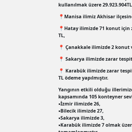
kullanılmak üzere 29.923.904TL
📍Manisa ilimiz Akhisar ilçesin
📍Hatay ilimizde 71 konut için
TL,
📍 Çanakkale ilimizde 2 konut 
📍 Sakarya ilimizde zarar tesp
📍 Karabük ilimizde zarar tesp
TL ödeme yapılmıştır.
Yangının etkili olduğu illerimi
kapsamında 105 konteyner sevk
▪️İzmir ilimizde 26,
▪️Bilecik ilimizde 27,
▪️Sakarya ilimizde 3,
▪️Karabük ilimizde 7 olmak üz