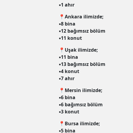
▪️1 ahır
📍Ankara ilimizde;
▪️8 bina
▪️12 bağımsız bölüm
▪️11 konut
📍Uşak ilimizde;
▪️11 bina
▪️13 bağımsız bölüm
▪️4 konut
▪️7 ahır
📍Mersin ilimizde;
▪️6 bina
▪️6 bağımsız bölüm
▪️3 konut
📍Bursa ilimizde;
▪️5 bina