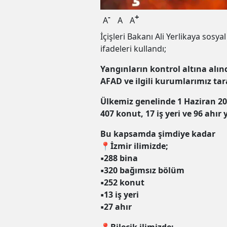
-
+
A
A
A
İçişleri Bakanı Ali Yerlikaya sos
ifadeleri kullandı;
Yangınların kontrol altına alınd
AFAD ve ilgili kurumlarımız tar
Ülkemiz genelinde 1 Haziran 2
407 konut, 17 iş yeri ve 96 ahır 
Bu kapsamda şimdiye kadar
📍İzmir ilimizde;
▪️288 bina
▪️320 bağımsız bölüm
▪️252 konut
▪️13 iş yeri
▪️27 ahır