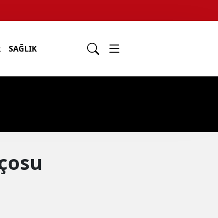
R
SAĞLIK
nçosu