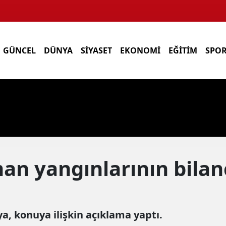
GÜNCEL
DÜNYA
SİYASET
EKONOMİ
EĞİTİM
SPO
man yangınlarının bila
aya, konuya ilişkin açıklama yaptı.