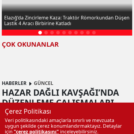
Elazığ’da Zincirleme Kaza: Traktör Römorkundan Düşen
Lastik 4 Aracı Birbirine Katladı
ÇOK OKUNANLAR
HABERLER
GÜNCEL
HAZAR DAĞLI KAVŞAĞI’NDA
DÜZENLEME ÇALIŞMALARI
Çerez Politikası
DEVAM EDİYOR
Veri politikasındaki amaçlarla sınırlı ve mevzuata
Elazığ’da trafik akışını rahatlatmak
uygun şekilde çerez konumlandırmaktayız. Detaylar
amacıyla başlatılan Hazar Dağlı Kavşağı
için
"çerez politikasını"
inceleyebilirsiniz.