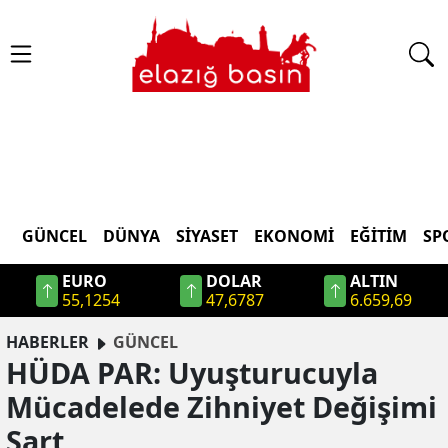
GÜNCEL
DÜNYA
SİYASET
EKONOMİ
EĞİTİM
SP
EURO
DOLAR
ALTIN
55,1254
47,6787
6.659,69
HABERLER
GÜNCEL
HÜDA PAR: Uyuşturucuyla
Mücadelede Zihniyet Değişimi
Şart