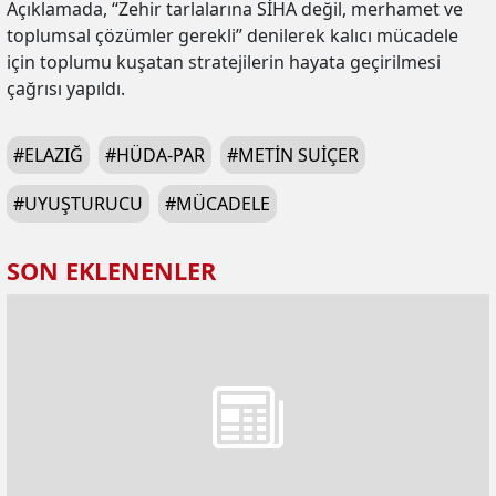
Açıklamada, “Zehir tarlalarına SİHA değil, merhamet ve
toplumsal çözümler gerekli” denilerek kalıcı mücadele
için toplumu kuşatan stratejilerin hayata geçirilmesi
çağrısı yapıldı.
#
ELAZIĞ
#
HÜDA-PAR
#
METIN SUIÇER
#
UYUŞTURUCU
#
MÜCADELE
SON EKLENENLER