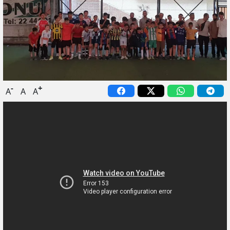
-
+
A
A
A