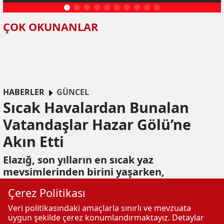
ÇOK OKUNANLAR
HABERLER
GÜNCEL
Sıcak Havalardan Bunalan
Vatandaşlar Hazar Gölü’ne
Akın Etti
Elazığ, son yılların en sıcak yaz
mevsimlerinden birini yaşarken,
serinlemek isteyen vatandaşlar piknik
Çerez Politikası
alanlarına akın etti. Özellikle Hazar Gölü ve
çevresi, hem Elazığ halkının hem de çevre
Veri politikasındaki amaçlarla sınırlı ve mevzuata
uygun şekilde çerez konumlandırmaktayız. Detaylar
illerden gelen ziyaretçilerin gözde mekanı