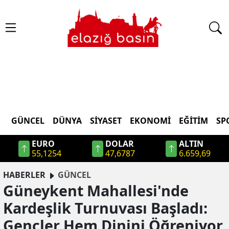
GÜNCEL
DÜNYA
SİYASET
EKONOMİ
EĞİTİM
SP
EURO
DOLAR
ALTIN
55,1254
47,6787
6.659,69
HABERLER
GÜNCEL
Güneykent Mahallesi'nde
Kardeşlik Turnuvası Başladı:
Gençler Hem Dinini Öğreniyor